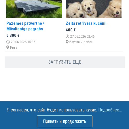
Pazemes patvertne •
Zelta retrīvera kucēni.
Mūsdienīgs pagrabs
400 €
6 300 €
27.06.2026 02:46
29.06.2026 15:35
Бауска и район
Рига
ЗАГРУЗИТЬ ЕЩЕ
Я согласен, что сайт будет использовать кукис.
Подробнее...
ПРАВИЛА
Принять и продолжить
СОГЛАШЕНИЕ
Позвонить
Отправить E-MAIL
СВЯЗАТЬСЯ С НАМИ