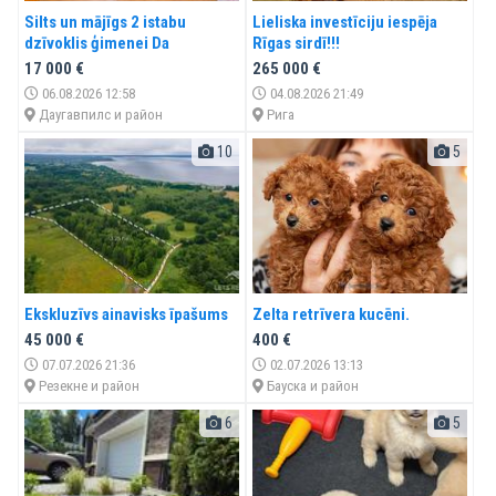
Silts un mājīgs 2 istabu
Lieliska investīciju iespēja
dzīvoklis ģimenei Da
Rīgas sirdī!!!
17 000 €
265 000 €
06.08.2026 12:58
04.08.2026 21:49
Даугавпилс и район
Рига
10
5
Ekskluzīvs ainavisks īpašums
Zelta retrīvera kucēni.
45 000 €
400 €
07.07.2026 21:36
02.07.2026 13:13
Резекне и район
Бауска и район
6
5